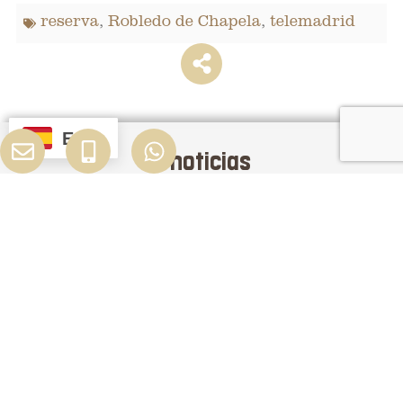
reserva
,
Robledo de Chapela
,
telemadrid
ES
+
noticias
El bisonte europeo regresa a Madrid
10.000 años después